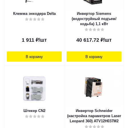
Клемма энкодера Delta
Инвертор Siemens
(водоструйный подъем/
ходьба) 1,1 кВт
1 911
₽
/шт
40 617.72
₽
/шт
В корзину
В корзину
Штекер CN2
Инвертор Schneider
(настройка параметров Laser
Leopard 360) ATV12H037M2