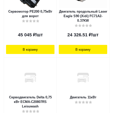
Сервомотор PE200 0,75кВт
Двигатель продольный Laser
для ворот
Eagle S90 (Xidi) FC71A2-
0.37KW
45 045
₽
/шт
24 326.51
₽
/шт
В корзину
В корзину
Серводвигатель Delta 0,75
Двигатель 11кВт
кВт ECMA-C20807RS
Leisuwash