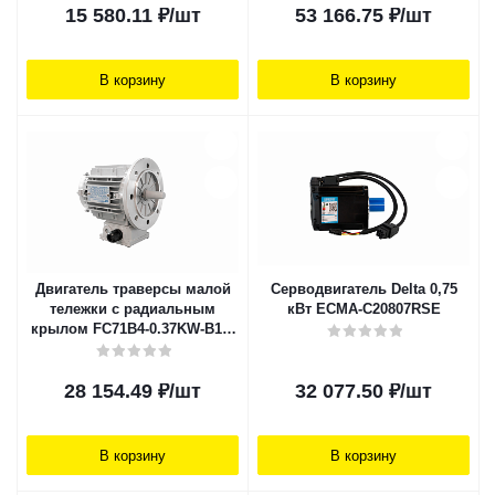
15 580.11
₽
/шт
53 166.75
₽
/шт
В корзину
В корзину
Двигатель траверсы малой
Серводвигатель Delta 0,75
тележки с радиальным
кВт ECMA-C20807RSE
крылом FC71B4-0.37KW-B14-
1390
28 154.49
₽
/шт
32 077.50
₽
/шт
В корзину
В корзину