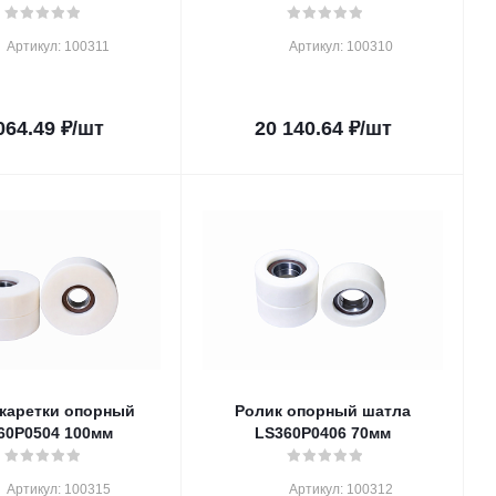
Артикул: 100311
Артикул: 100310
064.49
₽
/шт
20 140.64
₽
/шт
 каретки опорный
Ролик опорный шатла
60P0504 100мм
LS360P0406 70мм
Артикул: 100315
Артикул: 100312