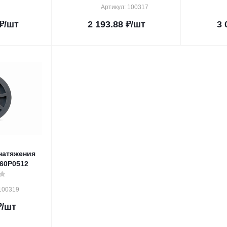
Артикул: 100317
₽
/шт
2 193.88
₽
/шт
3 
натяжения
60P0512
100319
₽
/шт