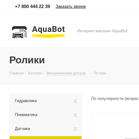
+7 800 444 22 39
Заказать звонок
Интернет-магазин AquaBot
Ролики
Главная
-
Каталог
-
Механические детали
-
Ролики
По популярности (возра
Гидравлика
Пневматика
Датчики