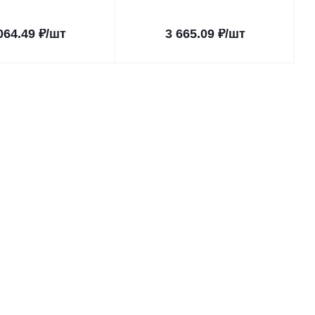
064.49
₽
/шт
3 665.09
₽
/шт