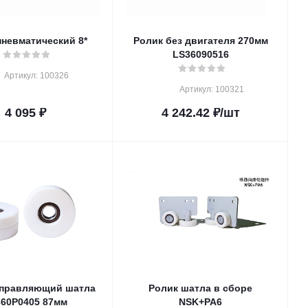
пневматический 8*
Ролик без двигателя 270мм
LS36090516
Артикул: 100326
Артикул: 100321
4 095
₽
4 242.42
₽
/шт
аправляющий шатла
Ролик шатла в сборе
60P0405 87мм
NSK+PA6