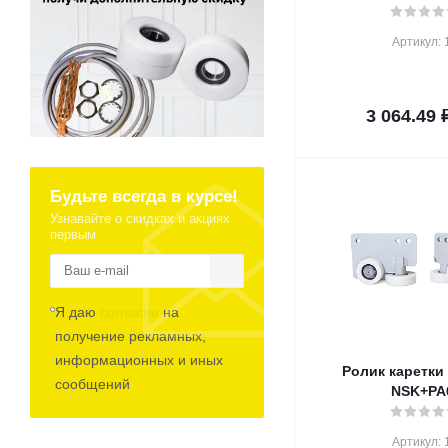
Артикул: 
3 064.49
Будьте всегда в курсе!
Узнавайте о скидках и акциях
первым
Я даю
согласие
на
получение рекламных,
информационных и иных
Ролик каретки
сообщений
NSK+PA
Артикул: 