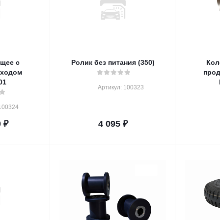
щее с
Ролик без питания (350)
Кол
 ходом
про
01
Артикул: 100323
100324
0
₽
4 095
₽