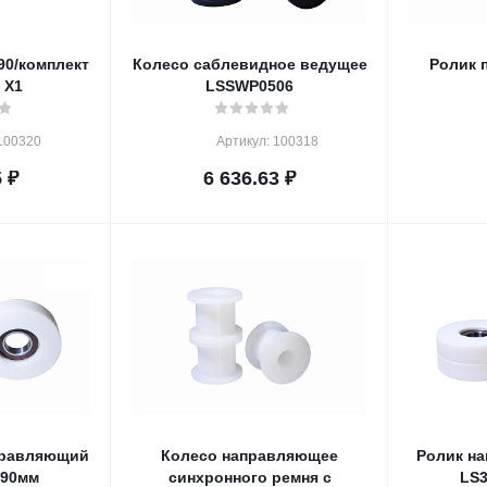
90/комплект
Колесо саблевидное ведущее
Ролик 
 X1
LSSWP0506
100320
Артикул: 100318
5
₽
6 636.63
₽
правляющий
Колесо направляющее
Ролик н
 90мм
синхронного ремня с
LS3