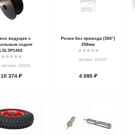
есо ведущее с
Ролик без привода (360°)
дольным ходом
256мм
LSLSP1402
Артикул: 100322
Артикул: 100325
10 374
₽
4 095
₽