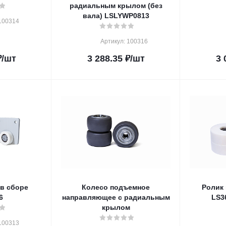
радиальным крылом (без
вала) LSLYWP0813
100314
Артикул: 100316
₽
/шт
3 288.35
₽
/шт
3 
 в сборе
Колесо подъемное
Ролик
6
направляющее с радиальным
LS3
крылом
100313