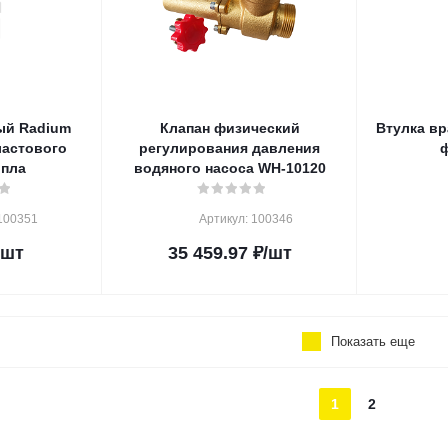
ый Radium
Клапан физический
Втулка в
ластового
регулирования давления
ф
опла
водяного насоса WH-10120
100351
Артикул: 100346
/шт
35 459.97
₽
/шт
Показать еще
1
2