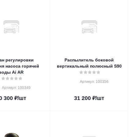
ан регулировки
Распылитель боковой
ия насоса горячей
вертикальный полюсный S90
воды Ai AR
Артикул: 100356
Артикул: 100349
0 300
₽
/шт
31 200
₽
/шт