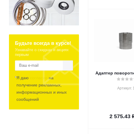
Будьте всегда в курсе!
Узнавайте о скидках и акциях
первым
Адаптер поворот
Я даю
согласие
на
получение рекламных,
Артикул: 
информационных и иных
сообщений
2 575.43