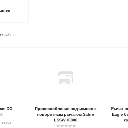
рышка
стание)
ная DG
Приспособление подъемное с
Рычаг п
поворотным рычагом Sabre
Eagle б
LSSWH0800
к
100359