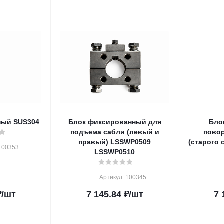
ный SUS304
Блок фиксированный для
Бло
подъема сабли (левый и
пово
правый) LSSWP0509
(старого 
100353
LSSWP0510
Артикул: 100345
₽
/шт
7 145.84
₽
/шт
7 