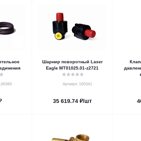
ительное
Шарнир поворотный Laser
Клап
единения
Eagle MT01025.01-z2721
давлен
100360
Артикул: 100341
₽
35 619.74
₽
/шт
4