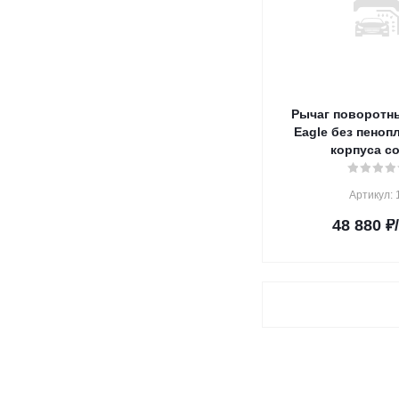
Рычаг поворотн
Eagle без пеноп
корпуса с
Артикул: 
48 880
₽