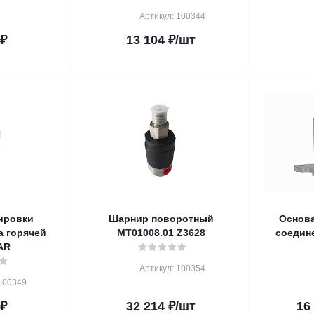
Артикул: 100344
₽
13 104
₽
/шт
ировки
Шарнир поворотный
Основа
а горячей
MT01008.01 Z3628
соедин
AR
Артикул: 100354
100349
₽
32 214
₽
/шт
16