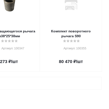
ращающегося рычага
Комплект поворотного
38*25*38мм
рычага S90
Артикул: 100347
Артикул: 100355
273
₽
/шт
80 470
₽
/шт