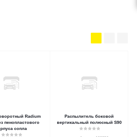
оворотный Radium
Распылитель боковой
ез пенопластового
вертикальный полюсный S90
орпуса сопла