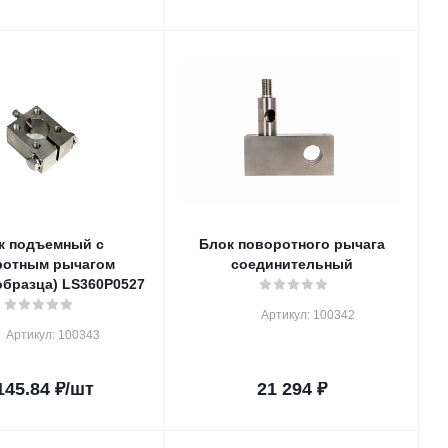
к подъемный с
Блок поворотного рычага
ротным рычагом
соединительный
образца) LS360P0527
Артикул: 100342
Артикул: 100343
145.84
₽
/шт
21 294
₽