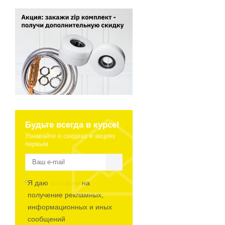
Будьте всегда в курсе!
Узнавайте о скидках и акциях
первым
Я даю
согласие
на
получение рекламных,
информационных и иных
сообщений