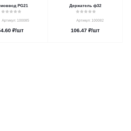
рмоввод PG21
Держатель ф32
Артикул: 100085
Артикул: 100082
54.60
₽
/шт
106.47
₽
/шт