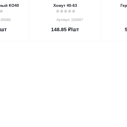
ный КО40
Хомут 40-63
Ге
100080
Артикул: 100087
/шт
148.85
₽
/шт