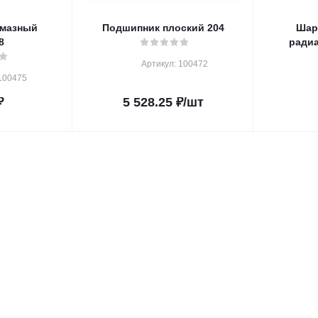
лмазный
Подшипник плоский 204
Шар
8
ради
Артикул: 100472
100475
₽
5 528.25
₽
/шт