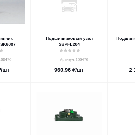
ипник
Подшипниковый узел
Подшипн
NSK6007
SBPFL204
100470
Артикул: 100476
₽
/шт
960.96
₽
/шт
2 