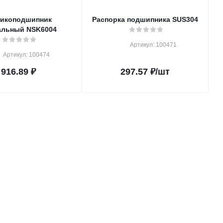
икоподшипник
Распорка подшипника SUS304
альный NSK6004
Артикул: 100471
Артикул: 100474
916.89
₽
297.57
₽
/шт