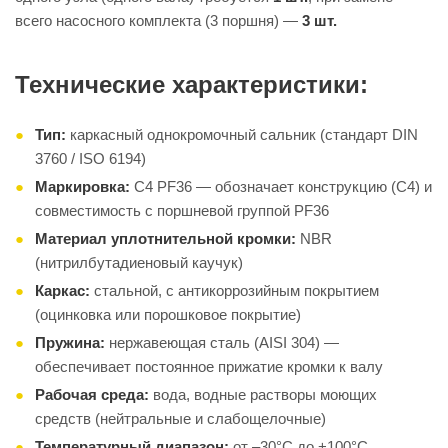
всего насосного комплекта (3 поршня) —
3 шт.
Технические характеристики:
Тип:
каркасный однокромочный сальник (стандарт DIN
3760 / ISO 6194)
Маркировка:
C4 PF36 — обозначает конструкцию (C4) и
совместимость с поршневой группой PF36
Материал уплотнительной кромки:
NBR
(нитрилбутадиеновый каучук)
Каркас:
стальной, с антикоррозийным покрытием
(оцинковка или порошковое покрытие)
Пружина:
нержавеющая сталь (AISI 304) —
обеспечивает постоянное прижатие кромки к валу
Рабочая среда:
вода, водные растворы моющих
средств (нейтральные и слабощелочные)
Температурный диапазон:
от –30°C до +100°C