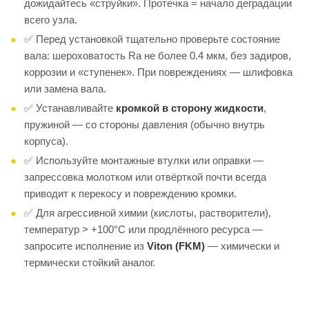
дожидайтесь «струйки». Протечка = начало деградации
всего узла.
✅ Перед установкой тщательно проверьте состояние
вала: шероховатость Ra не более 0.4 мкм, без задиров,
коррозии и «ступенек». При повреждениях — шлифовка
или замена вала.
✅ Устанавливайте
кромкой в сторону жидкости
,
пружиной — со стороны давления (обычно внутрь
корпуса).
✅ Используйте монтажные втулки или оправки —
запрессовка молотком или отвёрткой почти всегда
приводит к перекосу и повреждению кромки.
✅ Для агрессивной химии (кислоты, растворители),
температур > +100°C или продлённого ресурса —
запросите исполнение из
Viton (FKM)
— химически и
термически стойкий аналог.