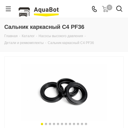
0
Сальник каркасный C4 PF36
Главная
-
Каталог
-
Насосы высокого давления
-
Детали и ремкомплекты
-
Сальник каркасный C4 PF36