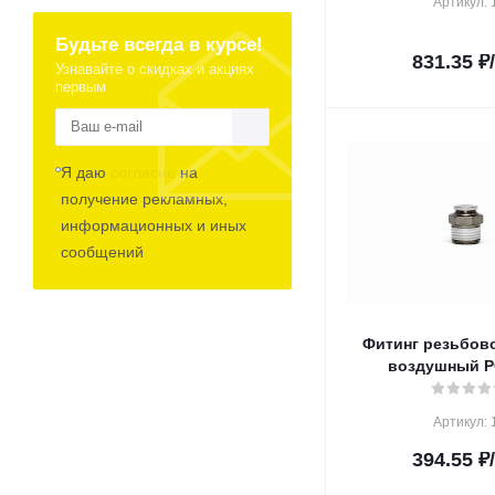
Артикул: 
Будьте всегда в курсе!
831.35
₽
Узнавайте о скидках и акциях
первым
Я даю
согласие
на
получение рекламных,
информационных и иных
сообщений
Фитинг резьбов
воздушный P
Артикул: 
394.55
₽