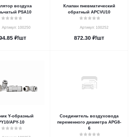
улятор воздуха
Клапан пневматический
льчатый PSA10
обратный APCVU10
Артикул: 100250
Артикул: 100252
94.85
₽
/шт
872.30
₽
/шт
ник Y-образный
Соединитель воздуховода
PY10/APY-10
переменного диаметра APG8-
6