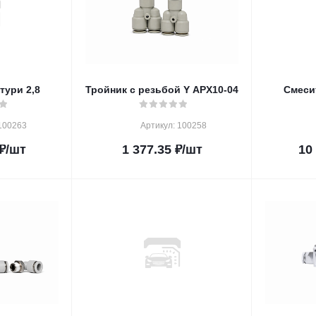
тури 2,8
Тройник с резьбой Y APX10-04
Смеси
100263
Артикул: 100258
₽
/шт
1 377.35
₽
/шт
10