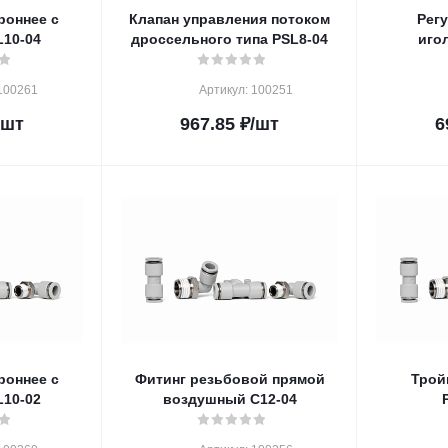
роннее с
Клапан управления потоком
Рег
L10-04
дроссельного типа PSL8-04
иго
100261
Артикул: 100251
/шт
967.85
₽
/шт
6
роннее с
Фитинг резьбовой прямой
Трой
L10-02
воздушный C12-04