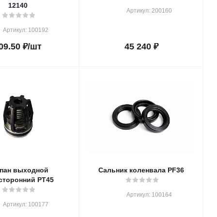
12140
Артикул: 200160
Артикул: 100192
09.50
₽
/шт
45 240
₽
пан выходной
Сальник коленвала PF36
сторонний PT45
Артикул: 100164
Артикул: 100177