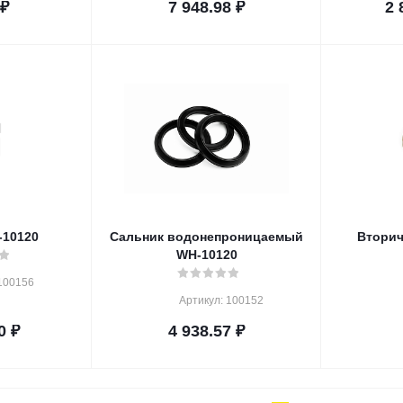
₽
7 948.98
₽
2 
-10120
Сальник водонепроницаемый
Вторич
WH-10120
100156
Артикул: 100152
0
₽
4 938.57
₽