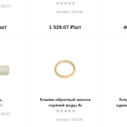
100173
Артикул: 100196
/шт
1 526.07
₽
/шт
4
ь
Клапан обратный насоса
Кла
горячей воды Ai
одно
100187
Артикул: 100184