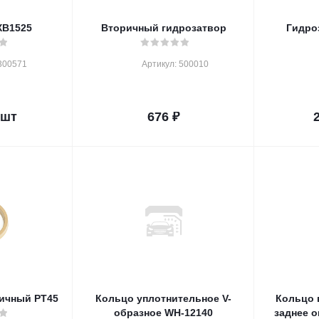
 XB1525
Вторичный гидрозатвор
Гидро
300571
Артикул: 500010
/шт
676
₽
ичный РТ45
Кольцо уплотнительное V-
Кольцо верхнее U плотное,
образное WH-12140
заднее оп