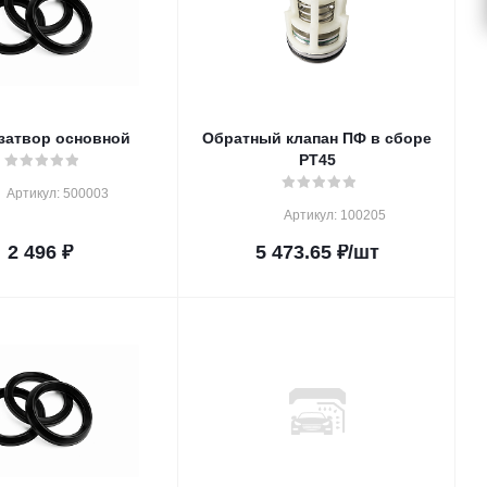
затвор основной
Обратный клапан ПФ в сборе
PT45
Артикул: 500003
Артикул: 100205
2 496
₽
5 473.65
₽
/шт