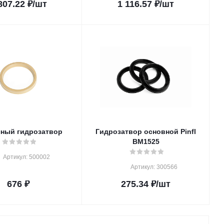
807.22
₽
/шт
1 116.57
₽
/шт
ный гидрозатвор
Гидрозатвор основной Pinfl
BM1525
Артикул: 500002
Артикул: 300566
676
₽
275.34
₽
/шт