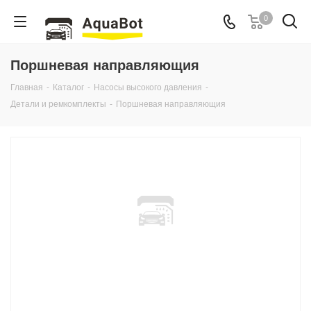
0
Поршневая направляющия
Главная
-
Каталог
-
Насосы высокого давления
-
Детали и ремкомплекты
-
Поршневая направляющия