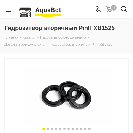
0
Гидрозатвор вторичный Pinfl XB1525
Главная
-
Каталог
-
Насосы высокого давления
-
Детали и ремкомплекты
-
Гидрозатвор вторичный Pinfl XB1525