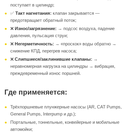
поступает в цилиндр;
✅
Такт нагнетания:
клапан закрывается —
предотвращает обратный поток;
❌
Износ/загрязнение:
→ подсос воздуха, падение
давления, пульсация струи;
❌
Негерметичность:
→ «проскок» воды обратно →
снижение КПД, перегрев насоса;
❌
Слипшиеся/заклинившие клапаны:
→
неравномерная нагрузка на цилиндры → вибрация,
преждевременный износ поршней.
Где применяется:
Трёхпоршневые плунжерные насосы (AR, CAT Pumps,
General Pumps, Interpump и др.);
Портальные, тоннельные, конвейерные и мобильные
автомойки;