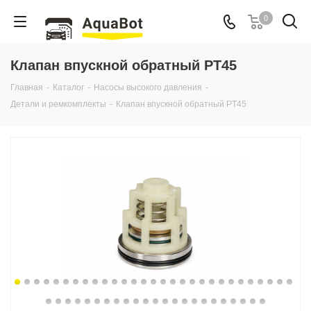
0
Клапан впускной обратный PT45
Главная
-
Каталог
-
Насосы высокого давления
-
Детали и ремкомплекты
-
Клапан впускной обратный PT45