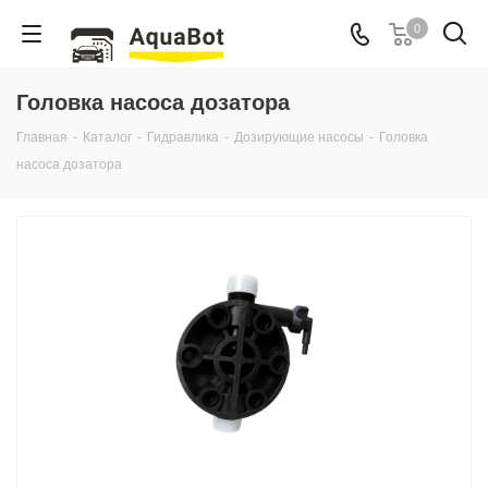
0
Головка насоса дозатора
Главная
-
Каталог
-
Гидравлика
-
Дозирующие насосы
-
Головка
насоса дозатора