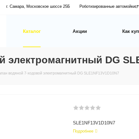
г. Самара, Московское шоссе 25Б
Роботизированные автомойки
Каталог
Акции
Как ку
ой электромагнитный DG S
апан водяной 7-ходовой электромагнитный DG SLE1NF13V1D10N7
SLE1NF13V1D10N7
Подробнее