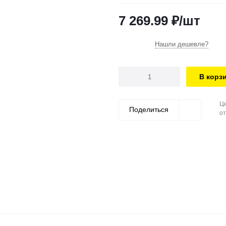
7 269.99
₽
/шт
Нашли дешевле?
В корз
Це
Поделиться
от