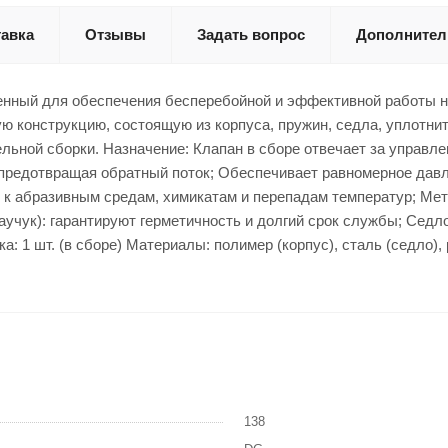
авка
Отзывы
Задать вопрос
Дополнител
енный для обеспечения бесперебойной и эффективной работы н
 конструкцию, состоящую из корпуса, пружин, седла, уплотнит
ьной сборки. Назначение: Клапан в сборе отвечает за управле
, предотвращая обратный поток; Обеспечивает равномерное дав
ив к абразивным средам, химикатам и перепадам температур; М
учук): гарантируют герметичность и долгий срок службы; Седло
а: 1 шт. (в сборе) Материалы: полимер (корпус), сталь (седло)
138