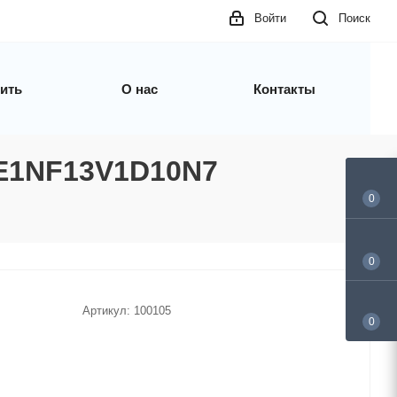
Войти
Поиск
пить
О нас
Контакты
LE1NF13V1D10N7
0
0
Артикул:
100105
0