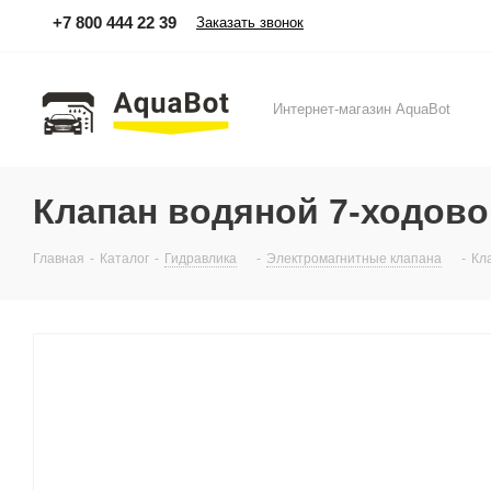
+7 800 444 22 39
Заказать звонок
Интернет-магазин AquaBot
Клапан водяной 7-ходов
Главная
-
Каталог
-
Гидравлика
-
Электромагнитные клапана
-
Кл