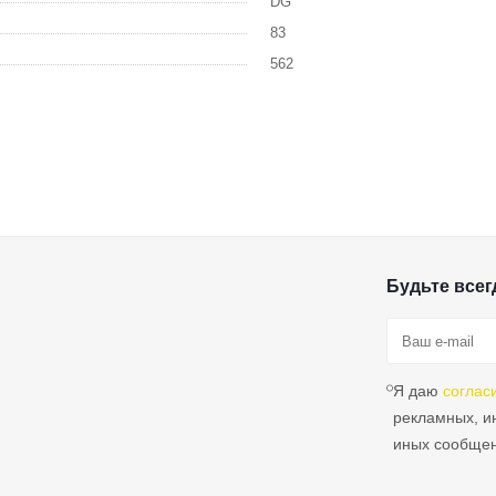
DG
83
562
Будьте всегд
Я даю
соглас
рекламных, 
иных сообще