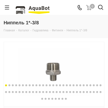
0
Ниппель 1*-3/8
Главная
-
Каталог
-
Гидравлика
-
Фитинги
-
Ниппель 1*-3/8