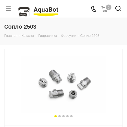
0
Сопло 2503
Главная
-
Каталог
-
Гидравлика
-
Форсунки
-
Сопло 2503