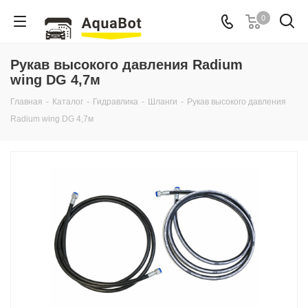
0
Рукав высокого давления Radium
wing DG 4,7м
Главная
-
Каталог
-
Гидравлика
-
Шланги
-
Рукав высокого давления
Radium wing DG 4,7м