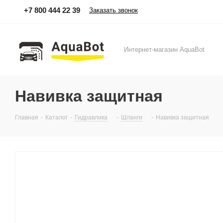
+7 800 444 22 39
Заказать звонок
Интернет-магазин AquaBot
Навивка защитная
Главная
-
Каталог
-
Гидравлика
-
Шланги
-
Навивка защитная