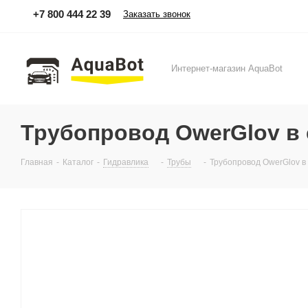
+7 800 444 22 39
Заказать звонок
Интернет-магазин AquaBot
Трубопровод OwerGlov в
Главная
-
Каталог
-
Гидравлика
-
Трубы
-
Трубопровод OwerGlov в