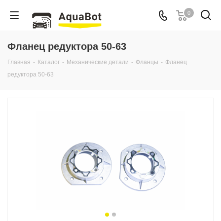
0
Фланец редуктора 50-63
Главная
-
Каталог
-
Механические детали
-
Фланцы
-
Фланец
редуктора 50-63