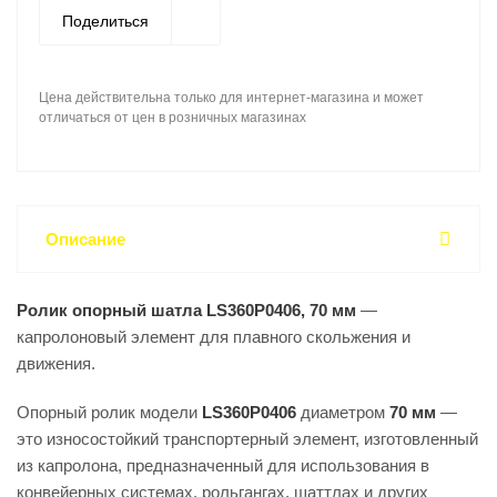
AquaBot LeisuWash LS360P0406 70мм крепятся
Поделиться
к пластине, что обеспечивает их надежную фиксацию
и предотвращает случайное смещение во время
Цена действительна только для интернет-магазина и может
работы.
отличаться от цен в розничных магазинах
Оригинальные ролики опорные для роботизированной
автомойки AquaBot LeisuWash производятся заводом
изготовителем робота LeisuWash, что гарантирует
их высокое качество и соответствие всем
техническим требованиям.
Описание
Выбирая ролик опорный для перемещения шаттла
роботизированной автомойки AquaBot Leisuwash
Ролик опорный шатла LS360P0406, 70 мм
—
LS360P0406 70мм, вы получаете надежный
капролоновый элемент для плавного скольжения и
и долговечный продукт, который обеспечит плавность
движения.
и точность движения шаттла на вашей автомойке
и значительно продлит срок ее службы.
Опорный ролик модели
LS360P0406
диаметром
70 мм
—
это износостойкий транспортерный элемент, изготовленный
из капролона, предназначенный для использования в
конвейерных системах, рольгангах, шаттлах и других