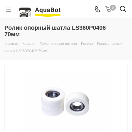
0
Ролик опорный шатла LS360P0406
70мм
Главная
-
Каталог
-
Механические детали
-
Ролики
-
Ролик опорный
шатла LS360P0406 70мм