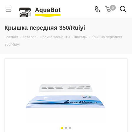
0
Крышка передняя 350/Ruiyi
Главная
-
Каталог
-
Прочие элементы
-
Фасады
-
Крышка передняя
350/Ruiyi