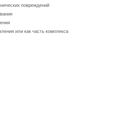
анических повреждений
ивания
ления
ления или как часть комплекса