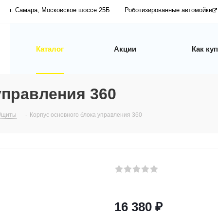
г. Самара, Московское шоссе 25Б
Роботизированные автомойки
Каталог
Акции
Как ку
управления 360
и/щиты
-
Корпус основного блока управления 360
16 380
₽